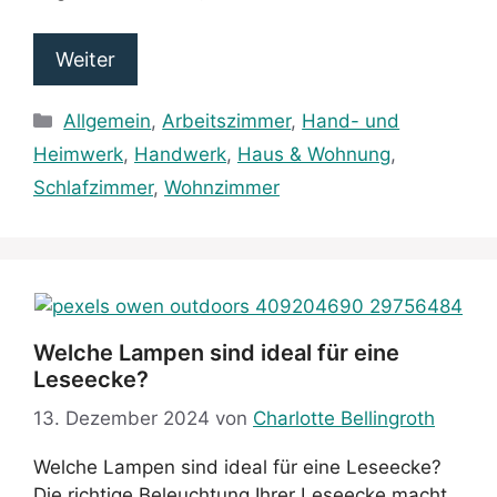
Weiter
Kategorien
Allgemein
,
Arbeitszimmer
,
Hand- und
Heimwerk
,
Handwerk
,
Haus & Wohnung
,
Schlafzimmer
,
Wohnzimmer
Welche Lampen sind ideal für eine
Leseecke?
13. Dezember 2024
von
Charlotte Bellingroth
Welche Lampen sind ideal für eine Leseecke?
Die richtige Beleuchtung Ihrer Leseecke macht