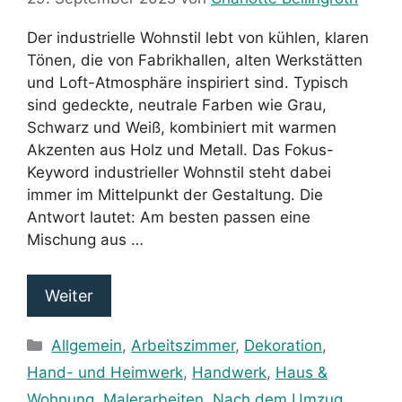
Der industrielle Wohnstil lebt von kühlen, klaren
Tönen, die von Fabrikhallen, alten Werkstätten
und Loft-Atmosphäre inspiriert sind. Typisch
sind gedeckte, neutrale Farben wie Grau,
Schwarz und Weiß, kombiniert mit warmen
Akzenten aus Holz und Metall. Das Fokus-
Keyword industrieller Wohnstil steht dabei
immer im Mittelpunkt der Gestaltung. Die
Antwort lautet: Am besten passen eine
Mischung aus …
Weiter
Kategorien
Allgemein
,
Arbeitszimmer
,
Dekoration
,
Hand- und Heimwerk
,
Handwerk
,
Haus &
Wohnung
,
Malerarbeiten
,
Nach dem Umzug
,