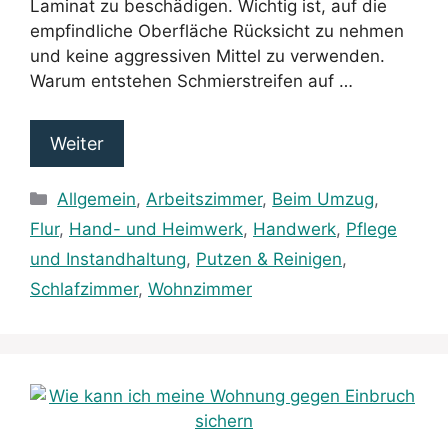
Laminat zu beschädigen. Wichtig ist, auf die
empfindliche Oberfläche Rücksicht zu nehmen
und keine aggressiven Mittel zu verwenden.
Warum entstehen Schmierstreifen auf …
Weiter
Kategorien
Allgemein
,
Arbeitszimmer
,
Beim Umzug
,
Flur
,
Hand- und Heimwerk
,
Handwerk
,
Pflege
und Instandhaltung
,
Putzen & Reinigen
,
Schlafzimmer
,
Wohnzimmer