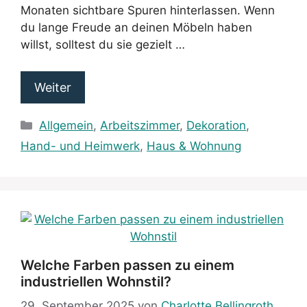
Monaten sichtbare Spuren hinterlassen. Wenn
du lange Freude an deinen Möbeln haben
willst, solltest du sie gezielt …
Weiter
Kategorien
Allgemein
,
Arbeitszimmer
,
Dekoration
,
Hand- und Heimwerk
,
Haus & Wohnung
Welche Farben passen zu einem
industriellen Wohnstil?
29. September 2025
von
Charlotte Bellingroth