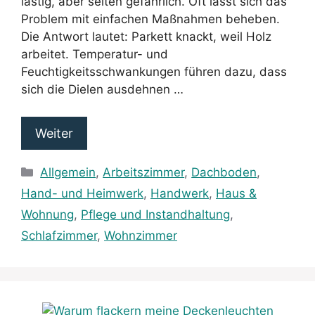
lästig, aber selten gefährlich. Oft lässt sich das
Problem mit einfachen Maßnahmen beheben.
Die Antwort lautet: Parkett knackt, weil Holz
arbeitet. Temperatur- und
Feuchtigkeitsschwankungen führen dazu, dass
sich die Dielen ausdehnen …
Weiter
Kategorien
Allgemein
,
Arbeitszimmer
,
Dachboden
,
Hand- und Heimwerk
,
Handwerk
,
Haus &
Wohnung
,
Pflege und Instandhaltung
,
Schlafzimmer
,
Wohnzimmer