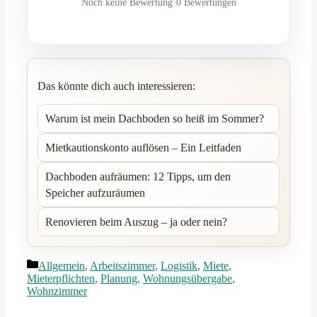
Noch keine Bewertung
·
0 Bewertungen
Das könnte dich auch interessieren:
Warum ist mein Dachboden so heiß im Sommer?
Mietkautionskonto auflösen – Ein Leitfaden
Dachboden aufräumen: 12 Tipps, um den
Speicher aufzuräumen
Renovieren beim Auszug – ja oder nein?
Kategorien
Allgemein
,
Arbeitszimmer
,
Logistik
,
Miete
,
Mieterpflichten
,
Planung
,
Wohnungsübergabe
,
Wohnzimmer