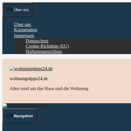
Zum
Inhalt
Über uns
springen
Über uns
Kooperation
Impressum
Datenschutz
Cookie-Richtlinie (EU)
Haftungsausschluss
wohnungstipps24.de
Alles rund um das Haus und die Wohnung
Navigation