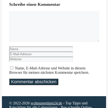
Schreibe einen Kommentar
Kommentar
Name
E-
Mail-
Website
Adresse
Name, E-Mail-Adresse und Website in diesem
Browser für meinen nächsten Kommentar speichern.
© 2022-2026
wohnungstipps24.de
- Top Tipps und
Ratschläge für alle Lebenslagen - Ihre schnelle Online-