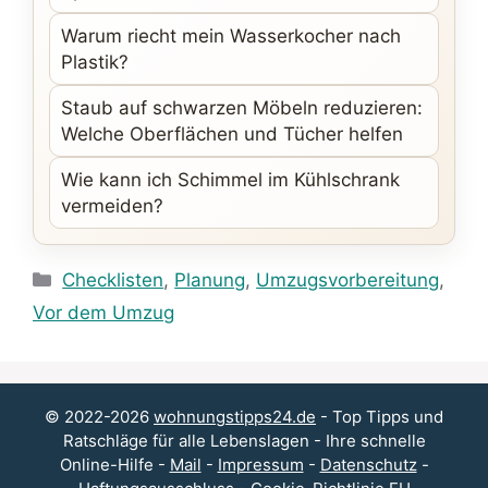
Warum riecht mein Wasserkocher nach
Plastik?
Staub auf schwarzen Möbeln reduzieren:
Welche Oberflächen und Tücher helfen
Wie kann ich Schimmel im Kühlschrank
vermeiden?
Kategorien
Checklisten
,
Planung
,
Umzugsvorbereitung
,
Vor dem Umzug
© 2022-2026
wohnungstipps24.de
- Top Tipps und
Ratschläge für alle Lebenslagen - Ihre schnelle
Online-Hilfe -
Mail
-
Impressum
-
Datenschutz
-