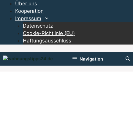
Zum
Über uns
Inhalt
Kooperation
springen
Impressum
Datenschutz
Cookie-Richtlinie (EU)
Haftungsausschluss
Navigation