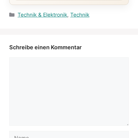
Kategorien
Technik & Elektronik
,
Technik
Schreibe einen Kommentar
Kommentar
Name