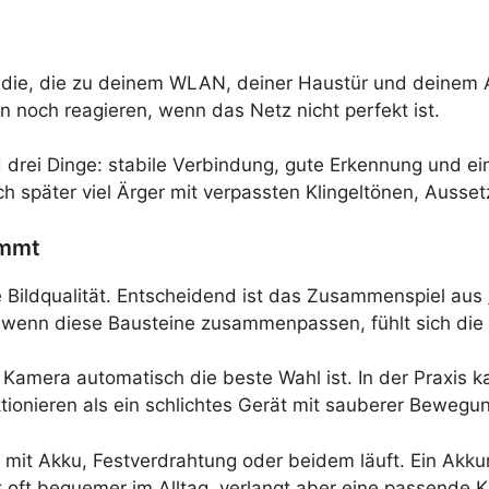
 die, die zu deinem WLAN, deiner Haustür und deinem Allt
n noch reagieren, wenn das Netz nicht perfekt ist.
d drei Dinge: stabile Verbindung, gute Erkennung und 
ich später viel Ärger mit verpassten Klingeltönen, Auss
ommt
die Bildqualität. Entscheidend ist das Zusammenspiel aus
 wenn diese Bausteine zusammenpassen, fühlt sich die A
 Kamera automatisch die beste Wahl ist. In der Praxis k
ionieren als ein schlichtes Gerät mit sauberer Bewegu
l mit Akku, Festverdrahtung oder beidem läuft. Ein Akku
st oft bequemer im Alltag, verlangt aber eine passend