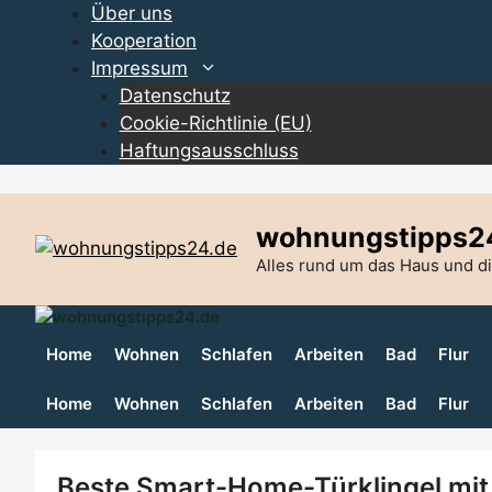
Zum
Über uns
Inhalt
Kooperation
springen
Impressum
Datenschutz
Cookie-Richtlinie (EU)
Haftungsausschluss
wohnungstipps2
Alles rund um das Haus und 
Home
Wohnen
Schlafen
Arbeiten
Bad
Flur
Home
Wohnen
Schlafen
Arbeiten
Bad
Flur
Beste Smart-Home-Türklingel mit 