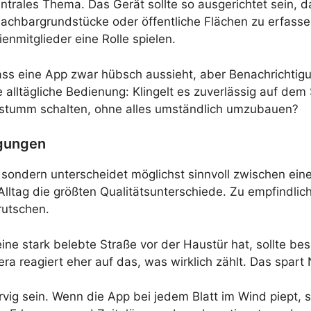
ntrales Thema. Das Gerät sollte so ausgerichtet sein, d
Nachbargrundstücke oder öffentliche Flächen zu erfass
enmitglieder eine Rolle spielen.
, dass eine App zwar hübsch aussieht, aber Benachrich
die alltägliche Bedienung: Klingelt es zuverlässig auf 
stumm schalten, ohne alles umständlich umzubauen?
gungen
, sondern unterscheidet möglichst sinnvoll zwischen ei
lltag die größten Qualitätsunterschiede. Zu empfindlich
rutschen.
ne stark belebte Straße vor der Haustür hat, sollte bes
ra reagiert eher auf das, was wirklich zählt. Das spart
ervig sein. Wenn die App bei jedem Blatt im Wind piept, 