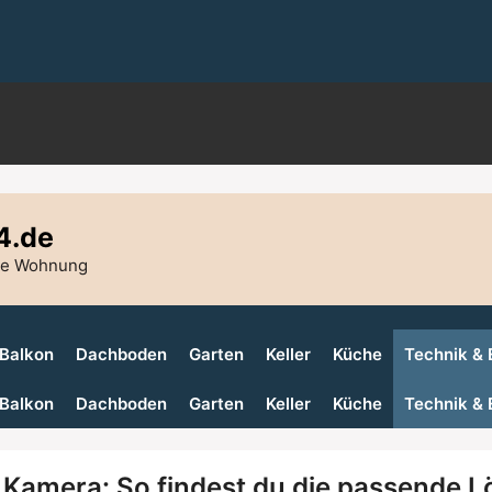
4.de
die Wohnung
Balkon
Dachboden
Garten
Keller
Küche
Technik & 
Balkon
Dachboden
Garten
Keller
Küche
Technik & 
Kamera: So findest du die passende L