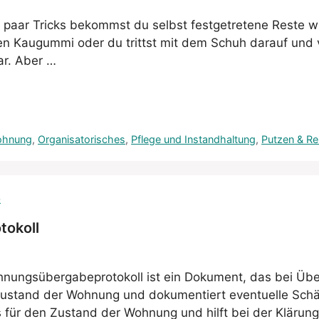
paar Tricks bekommst du selbst festgetretene Reste wie
nen Kaugummi oder du trittst mit dem Schuh darauf und 
ar. Aber …
ohnung
,
Organisatorisches
,
Pflege und Instandhaltung
,
Putzen & Re
tokoll
hnungsübergabeprotokoll ist ein Dokument, das bei Üb
n Zustand der Wohnung und dokumentiert eventuelle Sch
 für den Zustand der Wohnung und hilft bei der Klärun