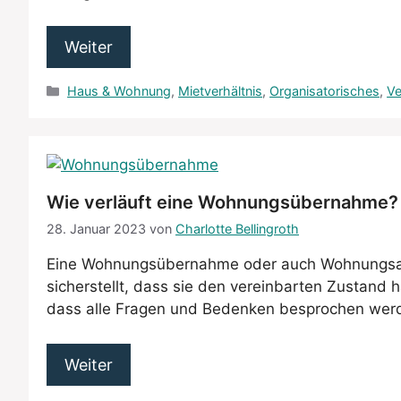
Weiter
Kategorien
Haus & Wohnung
,
Mietverhältnis
,
Organisatorisches
,
Ve
Wie verläuft eine Wohnungsübernahme? –
28. Januar 2023
von
Charlotte Bellingroth
Eine Wohnungsübernahme oder auch Wohnungsabn
sicherstellt, dass sie den vereinbarten Zustand 
dass alle Fragen und Bedenken besprochen wer
Weiter