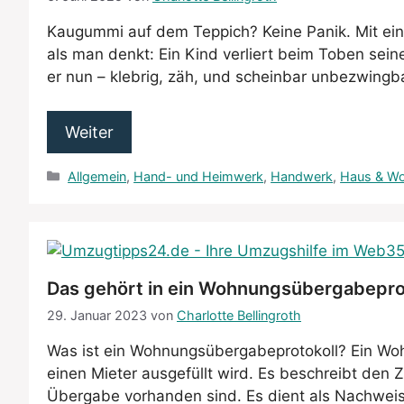
Kaugummi auf dem Teppich? Keine Panik. Mit ein 
als man denkt: Ein Kind verliert beim Toben sei
er nun – klebrig, zäh, und scheinbar unbezwingb
Weiter
Kategorien
Allgemein
,
Hand- und Heimwerk
,
Handwerk
,
Haus & W
Das gehört in ein Wohnungsübergabepro
29. Januar 2023
von
Charlotte Bellingroth
Was ist ein Wohnungsübergabeprotokoll? Ein Wo
einen Mieter ausgefüllt wird. Es beschreibt de
Übergabe vorhanden sind. Es dient als Nachweis