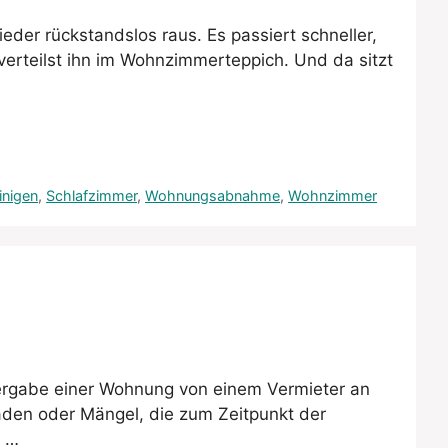
der rückstandslos raus. Es passiert schneller,
verteilst ihn im Wohnzimmerteppich. Und da sitzt
inigen
,
Schlafzimmer
,
Wohnungsabnahme
,
Wohnzimmer
ergabe einer Wohnung von einem Vermieter an
äden oder Mängel, die zum Zeitpunkt der
g …