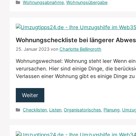
Kategorien
Wohnungsabnahme
,
Wohnungsübergabe
Wohnungscheckliste bei längerer Abwes
25. Januar 2023
von
Charlotte Bellingroth
Wohnungswechsel: Wohnung steht leer Wenn eine
verursachen. Hier sind einige Dinge, die berück
Verlassen einer Wohnung gibt es einige Dinge z
Weiter
Kategorien
Checklisten
,
Listen
,
Organisatorisches
,
Planung
,
Umzug