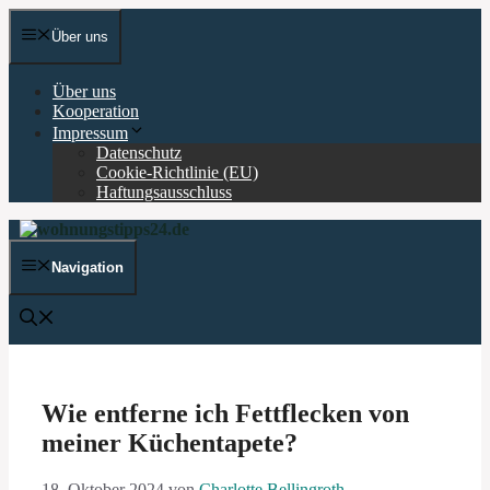
Zum
Inhalt
Über uns
springen
Über uns
Kooperation
Impressum
Datenschutz
Cookie-Richtlinie (EU)
Haftungsausschluss
Navigation
Wie entferne ich Fettflecken von
meiner Küchentapete?
18. Oktober 2024
von
Charlotte Bellingroth