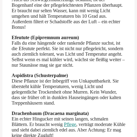
Bogenhanf eine der pflegeleichtesten Pflanzen überhaupt.
Er braucht nur selten Wasser, kann mit wenig Licht
umgehen und hält Temperaturen bis 10 Grad aus.
Außerdem filtert er Schadstoffe aus der Luft – ein echter
Bonus!
Efeutute (Epipremnum aureum)
Falls du eine hängende oder rankende Pflanze suchst, ist
die Efeutute perfekt. Sie ist nicht nur pflegeleicht, sondern
auch ziemlich tolerant, was Licht und Temperatur angeht.
Selbst wenn es mal kühler wird, wächst sie fleißig weiter –
nur Staunässe mag sie gar nicht.
Aspidistra (Schusterpalme)
Diese Pflanze ist der Inbegriff von Unkaputtbarkeit. Sie
übersteht kühle Temperaturen, wenig Licht und
gelegentliche Trockenheit ohne Murren. Kein Wunder,
dass sie früher oft in dunklen Hauseingängen oder kalten
Treppenhäusern stand.
Drachenbaum (Dracaena marginata)
Ein echter Hingucker mit seinen langen, schmalen
Blättern. Er braucht wenig
Pflege
, verträgt moderate Kühle
und sieht dabei ziemlich edel aus. Aber Achtung: Er mag
keine direkte Zugluft!