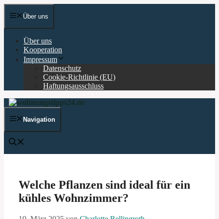
Zum
Inhalt
Über uns
springen
Über uns
Kooperation
Impressum
Datenschutz
Cookie-Richtlinie (EU)
Haftungsausschluss
Navigation
Welche Pflanzen sind ideal für ein
kühles Wohnzimmer?
19. März 2025
von
Charlotte Bellingroth