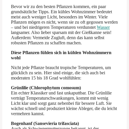
Bevor wir zu den besten Pflanzen kommen, ein paar
grundsätzliche Tipps. Ein kühles Wohnzimmer bedeutet
meist auch weniger Licht, besonders im Winter. Viele
Pflanzen mögen es nicht, wenn sie zu oft gegossen werden
– und bei niedrigeren Temperaturen verdunstet
Wasser
langsamer. Also lieber sparsam mit der Gießkanne sein!
Außerdem: Vermeide Zugluft, denn das kann selbst
robusten Pflanzen zu schaffen machen.
Diese Pflanzen fühlen sich in kühlen Wohnzimmern
wohl
Nicht jede Pflanze braucht tropische Temperaturen, um
glücklich zu sein. Hier sind einige, die sich auch bei
moderaten 15 bis 18 Grad wohlfühlen:
Grünlilie (Chlorophytum comosum)
Ein echter Klassiker und fast unkaputtbar. Die Grünlilie
verträgt Temperaturschwankungen, kommt mit wenig
Licht klar und sorgt ganz nebenbei für bessere Luft. Sie
wächst schnell und produziert kleine Ableger, die du leicht
vermehren kannst.
Bogenhanf (Sansevieria trifasciata)
Auch als Schwiegermutterzunge bekannt, ist der