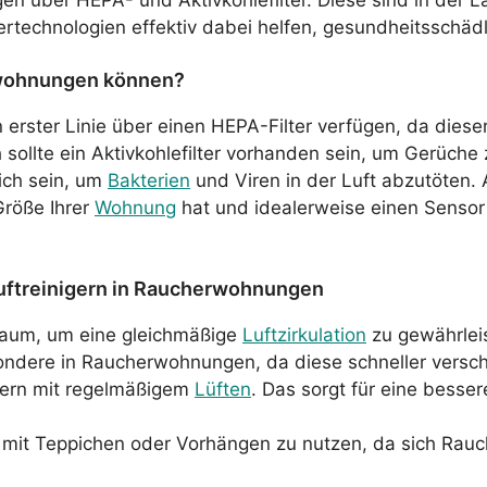
tertechnologien effektiv dabei helfen, gesundheitsschäd
erwohnungen können?
n erster Linie über einen HEPA-Filter verfügen, da dieser
h sollte ein Aktivkohlefilter vorhanden sein, um Gerüche 
ich sein, um
Bakterien
und Viren in der Luft abzutöten.
Größe Ihrer
Wohnung
hat und idealerweise einen Sensor z
 Luftreinigern in Raucherwohnungen
m Raum, um eine gleichmäßige
Luftzirkulation
zu gewährlei
esondere in Raucherwohnungen, da diese schneller versc
igern mit regelmäßigem
Lüften
. Das sorgt für eine besser
mit Teppichen oder Vorhängen zu nutzen, da sich Rauchp