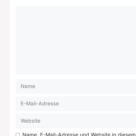
Kommentar
Name
E-
Mail-
Adresse
Website
Name, E-Mail-Adresse und Website in diesem