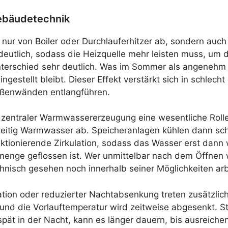
Gebäudetechnik
nur von Boiler oder Durchlauferhitzer ab, sondern auch
utlich, sodass die Heizquelle mehr leisten muss, um di
Unterschied sehr deutlich. Was im Sommer als angeneh
ngestellt bleibt. Dieser Effekt verstärkt sich in schlec
ußenwänden entlangführen.
t zentraler Warmwassererzeugung eine wesentliche Rolle
zeitig Warmwasser ab. Speicheranlagen kühlen dann schn
ktionierende Zirkulation, sodass das Wasser erst dann 
enge geflossen ist. Wer unmittelbar nach dem Öffnen 
nisch gesehen noch innerhalb seiner Möglichkeiten arb
tion oder reduzierter Nachtabsenkung treten zusätzliche
nd die Vorlauftemperatur wird zeitweise abgesenkt. St
spät in der Nacht, kann es länger dauern, bis ausreich