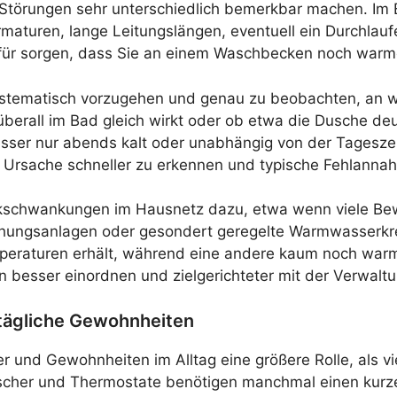
h Störungen sehr unterschiedlich bemerkbar machen. I
aturen, lange Leitungslängen, eventuell ein Durchlaufe
 dafür sorgen, dass Sie an einem Waschbecken noch war
systematisch vorzugehen und genau zu beobachten, an w
überall im Bad gleich wirkt oder ob etwa die Dusche de
 Wasser nur abends kalt oder unabhängig von der Tagesz
 Ursache schneller zu erkennen und typische Fehlanna
kschwankungen im Hausnetz dazu, etwa wenn viele Bew
hungsanlagen oder gesondert geregelte Warmwasserkreise
mperaturen erhält, während eine andere kaum noch wa
 besser einordnen und zielgerichteter mit der Verwalt
ltägliche Gewohnheiten
und Gewohnheiten im Alltag eine größere Rolle, als viel
cher und Thermostate benötigen manchmal einen kurze