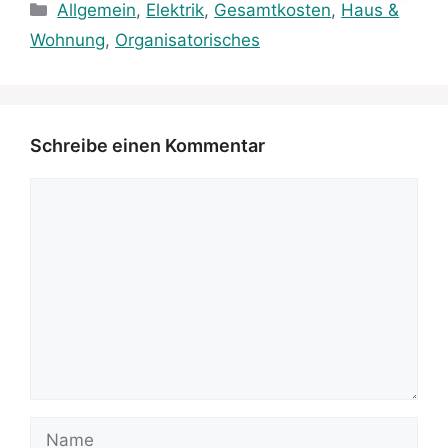
Kategorien
Allgemein
,
Elektrik
,
Gesamtkosten
,
Haus &
Wohnung
,
Organisatorisches
Schreibe einen Kommentar
Kommentar
Name