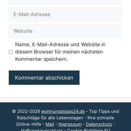
E-
Mail-
Adresse
Website
Name, E-Mail-Adresse und Website in
diesem Browser für meinen nächsten
Kommentar speichern.
© 2022-2026
wohnungstipps24.de
- Top Tipps und
Ratschläge für alle Lebenslagen - Ihre schnelle
Online-Hilfe -
Mail
-
Impressum
-
Datenschutz
-
Haftungsausschluss
-
Cookie-Richtlinie EU