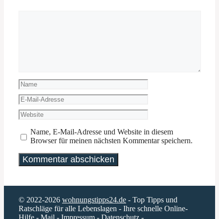
Kommentar
Name
E-
Mail-
Website
Adresse
Name, E-Mail-Adresse und Website in diesem
Browser für meinen nächsten Kommentar speichern.
© 2022-2026
wohnungstipps24.de
- Top Tipps und
Ratschläge für alle Lebenslagen - Ihre schnelle Online-
Hilfe -
Mail
-
Impressum
-
Datenschutz
-