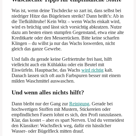
Was ist, wenn deine Tischdecke so zart ist, dass selbst bei
niedriger Hitze das Bügeleisen streikt? Dann heißt’s: Ab in
die Tiefkühltruhe! Kein Witz – wenn Wachs eiskalt wird,
wird es brüchig und lässt sich vorsichtig abkratzen. Nutze
dazu am besten einen stumpfen Gegenstand, etwa eine alte
Kreditkarte oder den Messerrücken. Bitte keine scharfen
Klingen – du willst ja nur das Wachs loswerden, nicht
gleich das ganze Gewebe.
Und falls du gerade keine Gefriertruhe frei hast, hilft
vielleicht auch ein Kühlakku oder ein Beutel mit
Eiswürfeln. Hauptsache, das Wachs
wird richtig
kalt.
Danach lassen sich oft auch Farbspuren besser mit einem
milden Waschmittel auswaschen.
Und wenn alles nichts hilft?
Dann bleibt nur der Gang zur
Reinigung
. Gerade bei
hochwertigen Stoffen mit Mustern, Stickereien oder
empfindlichen Fasern lohnt es sich, den Profi ranzulassen.
Klar, das kostet – aber es spart Nerven. Und du vermeidest
den Klassiker: Wachsfleck weg, dafür ein hässlicher
Wasser- oder Bügelfleck mitten drauf.