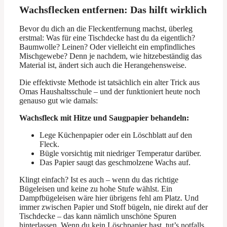
Wachsflecken entfernen: Das hilft wirklich
Bevor du dich an die Fleckentfernung machst, überleg
erstmal: Was für eine Tischdecke hast du da eigentlich?
Baumwolle? Leinen? Oder vielleicht ein empfindliches
Mischgewebe? Denn je nachdem, wie hitzebeständig das
Material ist, ändert sich auch die Herangehensweise.
Die effektivste Methode ist tatsächlich ein alter Trick aus
Omas Haushaltsschule – und der funktioniert heute noch
genauso gut wie damals:
Wachsfleck mit Hitze und Saugpapier behandeln:
Lege Küchenpapier oder ein Löschblatt auf den
Fleck.
Bügle vorsichtig mit niedriger Temperatur darüber.
Das Papier saugt das geschmolzene Wachs auf.
Klingt einfach? Ist es auch – wenn du das richtige
Bügeleisen und keine zu hohe Stufe wählst. Ein
Dampfbügeleisen wäre hier übrigens fehl am Platz. Und
immer zwischen Papier und Stoff bügeln, nie direkt auf der
Tischdecke – das kann nämlich unschöne Spuren
hinterlassen. Wenn du kein Löschpapier hast, tut’s notfalls