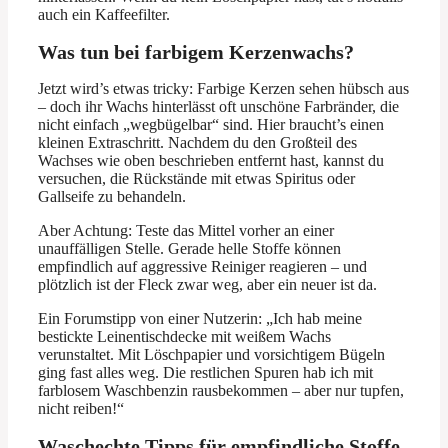
auch ein Kaffeefilter.
Was tun bei farbigem Kerzenwachs?
Jetzt wird’s etwas tricky: Farbige Kerzen sehen hübsch aus
– doch ihr Wachs hinterlässt oft unschöne Farbränder, die
nicht einfach „wegbügelbar“ sind. Hier braucht’s einen
kleinen Extraschritt. Nachdem du den Großteil des
Wachses wie oben beschrieben entfernt hast, kannst du
versuchen, die Rückstände mit etwas Spiritus oder
Gallseife zu behandeln.
Aber Achtung: Teste das Mittel vorher an einer
unauffälligen Stelle. Gerade helle Stoffe können
empfindlich auf aggressive Reiniger reagieren – und
plötzlich ist der Fleck zwar weg, aber ein neuer ist da.
Ein Forumstipp von einer Nutzerin: „Ich hab meine
bestickte Leinentischdecke mit weißem Wachs
verunstaltet. Mit Löschpapier und vorsichtigem Bügeln
ging fast alles weg. Die restlichen Spuren hab ich mit
farblosem Waschbenzin rausbekommen – aber nur tupfen,
nicht reiben!“
Waschechte Tipps für empfindliche Stoffe