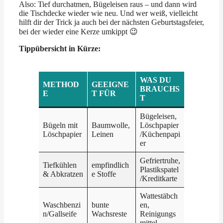
Also: Tief durchatmen, Bügeleisen raus – und dann wird
die Tischdecke wieder wie neu. Und wer weiß, vielleicht
hilft dir der Trick ja auch bei der nächsten Geburtstagsfeier,
bei der wieder eine Kerze umkippt 😉
Tippübersicht in Kürze:
WAS DU
METHOD
GEEIGNE
BRAUCHS
E
T FÜR
T
Bügeleisen,
Bügeln mit
Baumwolle,
Löschpapier
Löschpapier
Leinen
/Küchenpapi
er
Gefriertruhe,
Tiefkühlen
empfindlich
Plastikspatel
& Abkratzen
e Stoffe
/Kreditkarte
Wattestäbch
Waschbenzi
bunte
en,
n/Gallseife
Wachsreste
Reinigungs
mittel