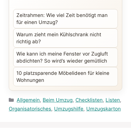
Zeitrahmen: Wie viel Zeit benötigt man
für einen Umzug?
Warum zieht mein Kühlschrank nicht
richtig ab?
Wie kann ich meine Fenster vor Zugluft
abdichten? So wird’s wieder gemütlich
10 platzsparende Möbelideen für kleine
Wohnungen
Kategorien
Allgemein
,
Beim Umzug
,
Checklisten
,
Listen
,
Organisatorisches
,
Umzugshilfe
,
Umzugskarton