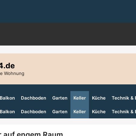
4.de
die Wohnung
Balkon
Dachboden
Garten
Keller
Küche
Technik & 
Balkon
Dachboden
Garten
Keller
Küche
Technik & 
ler auf engem Raum