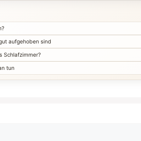
n?
 gut aufgehoben sind
as Schlafzimmer?
an tun