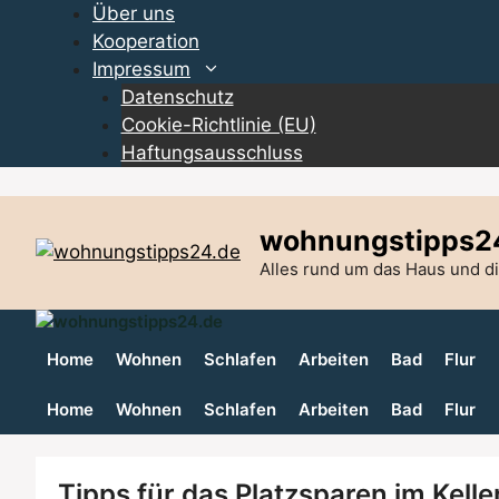
Zum
Über uns
Inhalt
Kooperation
springen
Impressum
Datenschutz
Cookie-Richtlinie (EU)
Haftungsausschluss
wohnungstipps2
Alles rund um das Haus und 
Home
Wohnen
Schlafen
Arbeiten
Bad
Flur
Home
Wohnen
Schlafen
Arbeiten
Bad
Flur
Tipps für das Platzsparen im Kel