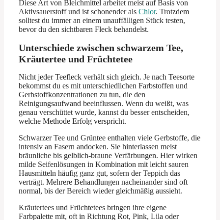
Diese Art von Bleichmittel arbeitet meist auf Basis von
Aktivsauerstoff und ist schonender als
Chlor
. Trotzdem
solltest du immer an einem unauffälligen Stück testen,
bevor du den sichtbaren Fleck behandelst.
Unterschiede zwischen schwarzem Tee,
Kräutertee und Früchtetee
Nicht jeder Teefleck verhält sich gleich. Je nach Teesorte
bekommst du es mit unterschiedlichen Farbstoffen und
Gerbstoffkonzentrationen zu tun, die den
Reinigungsaufwand beeinflussen. Wenn du weißt, was
genau verschüttet wurde, kannst du besser entscheiden,
welche Methode Erfolg verspricht.
Schwarzer Tee und Grüntee enthalten viele Gerbstoffe, die
intensiv an Fasern andocken. Sie hinterlassen meist
bräunliche bis gelblich-braune Verfärbungen. Hier wirken
milde Seifenlösungen in Kombination mit leicht sauren
Hausmitteln häufig ganz gut, sofern der Teppich das
verträgt. Mehrere Behandlungen nacheinander sind oft
normal, bis der Bereich wieder gleichmäßig aussieht.
Kräutertees und Früchtetees bringen ihre eigene
Farbpalette mit, oft in Richtung Rot, Pink, Lila oder