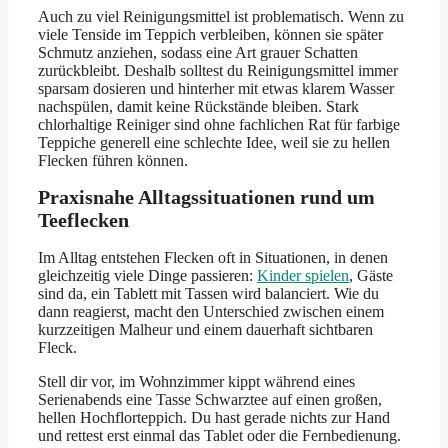
Auch zu viel Reinigungsmittel ist problematisch. Wenn zu
viele Tenside im Teppich verbleiben, können sie später
Schmutz anziehen, sodass eine Art grauer Schatten
zurückbleibt. Deshalb solltest du Reinigungsmittel immer
sparsam dosieren und hinterher mit etwas klarem Wasser
nachspülen, damit keine Rückstände bleiben. Stark
chlorhaltige Reiniger sind ohne fachlichen Rat für farbige
Teppiche generell eine schlechte Idee, weil sie zu hellen
Flecken führen können.
Praxisnahe Alltagssituationen rund um
Teeflecken
Im Alltag entstehen Flecken oft in Situationen, in denen
gleichzeitig viele Dinge passieren:
Kinder spielen
, Gäste
sind da, ein Tablett mit Tassen wird balanciert. Wie du
dann reagierst, macht den Unterschied zwischen einem
kurzzeitigen Malheur und einem dauerhaft sichtbaren
Fleck.
Stell dir vor, im Wohnzimmer kippt während eines
Serienabends eine Tasse Schwarztee auf einen großen,
hellen Hochflorteppich. Du hast gerade nichts zur Hand
und rettest erst einmal das Tablet oder die Fernbedienung.