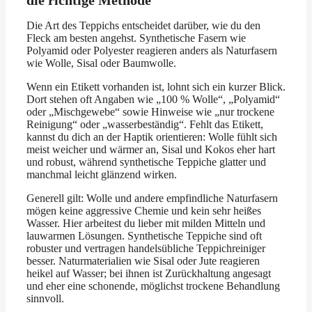
Die Art des Teppichs entscheidet darüber, wie du den
Fleck am besten angehst. Synthetische Fasern wie
Polyamid oder Polyester reagieren anders als Naturfasern
wie Wolle, Sisal oder Baumwolle.
Wenn ein Etikett vorhanden ist, lohnt sich ein kurzer Blick.
Dort stehen oft Angaben wie „100 % Wolle“, „Polyamid“
oder „Mischgewebe“ sowie Hinweise wie „nur trockene
Reinigung“ oder „wasserbeständig“. Fehlt das Etikett,
kannst du dich an der Haptik orientieren: Wolle fühlt sich
meist weicher und wärmer an, Sisal und Kokos eher hart
und robust, während synthetische Teppiche glatter und
manchmal leicht glänzend wirken.
Generell gilt: Wolle und andere empfindliche Naturfasern
mögen keine aggressive Chemie und kein sehr heißes
Wasser. Hier arbeitest du lieber mit milden Mitteln und
lauwarmen Lösungen. Synthetische Teppiche sind oft
robuster und vertragen handelsübliche Teppichreiniger
besser. Naturmaterialien wie Sisal oder Jute reagieren
heikel auf Wasser; bei ihnen ist Zurückhaltung angesagt
und eher eine schonende, möglichst trockene Behandlung
sinnvoll.