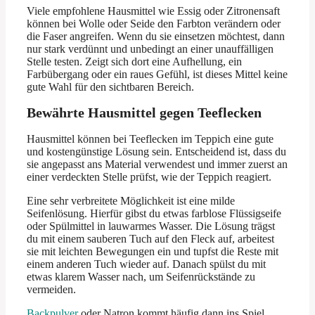
Viele empfohlene Hausmittel wie Essig oder Zitronensaft
können bei Wolle oder Seide den Farbton verändern oder
die Faser angreifen. Wenn du sie einsetzen möchtest, dann
nur stark verdünnt und unbedingt an einer unauffälligen
Stelle testen. Zeigt sich dort eine Aufhellung, ein
Farbübergang oder ein raues Gefühl, ist dieses Mittel keine
gute Wahl für den sichtbaren Bereich.
Bewährte Hausmittel gegen Teeflecken
Hausmittel können bei Teeflecken im Teppich eine gute
und kostengünstige Lösung sein. Entscheidend ist, dass du
sie angepasst ans Material verwendest und immer zuerst an
einer verdeckten Stelle prüfst, wie der Teppich reagiert.
Eine sehr verbreitete Möglichkeit ist eine milde
Seifenlösung. Hierfür gibst du etwas farblose Flüssigseife
oder Spülmittel in lauwarmes Wasser. Die Lösung trägst
du mit einem sauberen Tuch auf den Fleck auf, arbeitest
sie mit leichten Bewegungen ein und tupfst die Reste mit
einem anderen Tuch wieder auf. Danach spülst du mit
etwas klarem Wasser nach, um Seifenrückstände zu
vermeiden.
Backpulver
oder Natron kommt häufig dann ins Spiel,