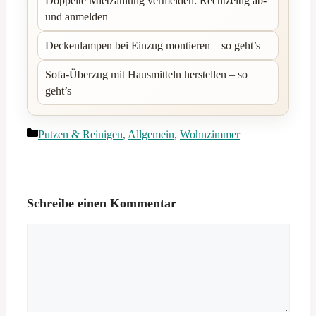
Doppelte Mietzahlung vermeiden: Rechtzeitig ab-
und anmelden
Deckenlampen bei Einzug montieren – so geht’s
Sofa-Überzug mit Hausmitteln herstellen – so
geht’s
Kategorien
Putzen & Reinigen
,
Allgemein
,
Wohnzimmer
Schreibe einen Kommentar
Kommentar