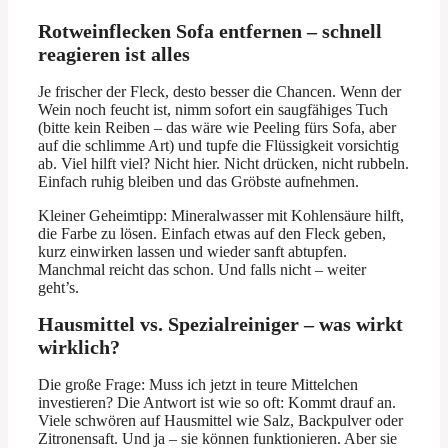
Rotweinflecken Sofa entfernen – schnell
reagieren ist alles
Je frischer der Fleck, desto besser die Chancen. Wenn der
Wein noch feucht ist, nimm sofort ein saugfähiges Tuch
(bitte kein Reiben – das wäre wie Peeling fürs Sofa, aber
auf die schlimme Art) und tupfe die Flüssigkeit vorsichtig
ab. Viel hilft viel? Nicht hier. Nicht drücken, nicht rubbeln.
Einfach ruhig bleiben und das Gröbste aufnehmen.
Kleiner Geheimtipp: Mineralwasser mit Kohlensäure hilft,
die Farbe zu lösen. Einfach etwas auf den Fleck geben,
kurz einwirken lassen und wieder sanft abtupfen.
Manchmal reicht das schon. Und falls nicht – weiter
geht’s.
Hausmittel vs. Spezialreiniger – was wirkt
wirklich?
Die große Frage: Muss ich jetzt in teure Mittelchen
investieren? Die Antwort ist wie so oft: Kommt drauf an.
Viele schwören auf Hausmittel wie Salz, Backpulver oder
Zitronensaft. Und ja – sie können funktionieren. Aber sie