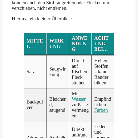
können auch den Stoff angreifen oder Flecken nur
verschieben, nicht entfernen.
Hier mal ein kleiner Überblick:
ANWE
ACHT
MITTE
WIRK
NDUN
UNG
L
UNG
G
BEI…
Direkt
Hellen
auf
Stoffen
Saugwir
Salz
frischen
– kann
kung
Fleck
Ränder
streuen
bilden
Mit
Bleichen
Wasser
Empfind
Backpul
d,
zu Paste
lichen
ver
saugend
vermeng
Farben
en
Leder
Direkt
und
auftrage
Zitronen
Aufhelle
farbemp