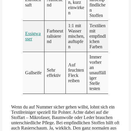
n, kurz
saft
nd
findliche
einwirke
n
n
Stoffen
1:1 mit
Textilien
Farbneut
Wasser
mit
Essigwa
ralisiere
mischen,
empfindl
sser
nd
auftupfe
ichen
n
Farben
Immer
vorher
Auf
an
Sehr
feuchten
Gallseife
unauffäll
effektiv
Fleck
iger
reiben
Stelle
testen
Wenn du auf Nummer sicher gehen willst, lohnt sich ein
Textilreiniger speziell für Polster. Achte dabei auf die
Stoffart – Mikrofaser, Baumwolle oder Leder brauchen
unterschiedliche Pflege. Bei empfindlichen Stoffen hilft oft
auch Rasierschaum. Ja, wirklich. Den ganz normalen aus