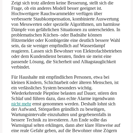
Zeigt sich trotz alledem keine Besserung, stellt sich die
Frage, ob ein anderes Modell besser geeignet ist.
Hochwertigere Rauchwarnmelder verfügen über
verbesserte Staubkompensation, kombinierte Auswertung
von Messwerten oder spezielle Algorithmen, um harmlose
Dämpfe von gefährlichen Situationen zu unterscheiden. In
problematischen Küchen- oder Badnähe können
Hitzemelder oder Kombigeräte eine deutlich bessere Wahl
sein, da sie weniger empfindlich auf Wasserdampf
reagieren. Lassen sich Bewohner von Elektrofachbetrieben
oder dem Kundendienst beraten, finden sie meist eine
passende Lösung, die Sicherheit und Alltagstauglichkeit
verbindet.
Für Haushalte mit empfindlichen Personen, etwa bei
kleinen Kindern, Schichtarbeit oder älteren Menschen, ist
ein verlässliches System besonders wichtig.
Wiederkehrende Pieptöne belasten auf Dauer, stören den
Schlaf und führen dazu, dass echte Alarme irgendwann
nicht mehr
ernst genommen werden. Deshalb lohnt sich
der Aufwand, Störquellen gründlich zu beseitigen,
Wartungsintervalle einzuhalten und gegebenenfalls in
bessere Technik zu investieren. Am Ende sollte das
Warnsignal selten erklingen, dann aber klare Hinweise auf
eine reale Gefahr geben, auf die Bewohner ohne Zögern