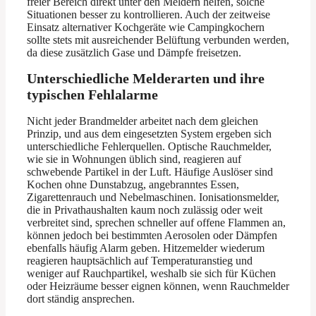
freier Bereich direkt unter den Meldern helfen, solche
Situationen besser zu kontrollieren. Auch der zeitweise
Einsatz alternativer Kochgeräte wie Campingkochern
sollte stets mit ausreichender Belüftung verbunden werden,
da diese zusätzlich Gase und Dämpfe freisetzen.
Unterschiedliche Melderarten und ihre
typischen Fehlalarme
Nicht jeder Brandmelder arbeitet nach dem gleichen
Prinzip, und aus dem eingesetzten System ergeben sich
unterschiedliche Fehlerquellen. Optische Rauchmelder,
wie sie in Wohnungen üblich sind, reagieren auf
schwebende Partikel in der Luft. Häufige Auslöser sind
Kochen ohne Dunstabzug, angebranntes Essen,
Zigarettenrauch und Nebelmaschinen. Ionisationsmelder,
die in Privathaushalten kaum noch zulässig oder weit
verbreitet sind, sprechen schneller auf offene Flammen an,
können jedoch bei bestimmten Aerosolen oder Dämpfen
ebenfalls häufig Alarm geben. Hitzemelder wiederum
reagieren hauptsächlich auf Temperaturanstieg und
weniger auf Rauchpartikel, weshalb sie sich für Küchen
oder Heizräume besser eignen können, wenn Rauchmelder
dort ständig ansprechen.