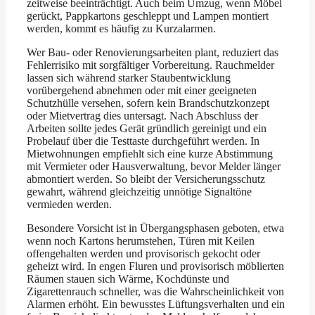
zeitweise beeinträchtigt. Auch beim Umzug, wenn Möbel
gerückt, Pappkartons geschleppt und Lampen montiert
werden, kommt es häufig zu Kurzalarmen.
Wer Bau- oder Renovierungsarbeiten plant, reduziert das
Fehlerrisiko mit sorgfältiger Vorbereitung. Rauchmelder
lassen sich während starker Staubentwicklung
vorübergehend abnehmen oder mit einer geeigneten
Schutzhülle versehen, sofern kein Brandschutzkonzept
oder Mietvertrag dies untersagt. Nach Abschluss der
Arbeiten sollte jedes Gerät gründlich gereinigt und ein
Probelauf über die Testtaste durchgeführt werden. In
Mietwohnungen empfiehlt sich eine kurze Abstimmung
mit Vermieter oder Hausverwaltung, bevor Melder länger
abmontiert werden. So bleibt der Versicherungsschutz
gewahrt, während gleichzeitig unnötige Signaltöne
vermieden werden.
Besondere Vorsicht ist in Übergangsphasen geboten, etwa
wenn noch Kartons herumstehen, Türen mit Keilen
offengehalten werden und provisorisch gekocht oder
geheizt wird. In engen Fluren und provisorisch möblierten
Räumen stauen sich Wärme, Kochdünste und
Zigarettenrauch schneller, was die Wahrscheinlichkeit von
Alarmen erhöht. Ein bewusstes Lüftungsverhalten und ein