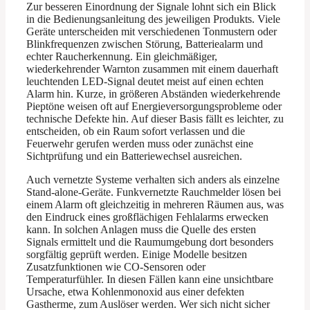
Zur besseren Einordnung der Signale lohnt sich ein Blick
in die Bedienungsanleitung des jeweiligen Produkts. Viele
Geräte unterscheiden mit verschiedenen Tonmustern oder
Blinkfrequenzen zwischen Störung, Batteriealarm und
echter Raucherkennung. Ein gleichmäßiger,
wiederkehrender Warnton zusammen mit einem dauerhaft
leuchtenden LED-Signal deutet meist auf einen echten
Alarm hin. Kurze, in größeren Abständen wiederkehrende
Pieptöne weisen oft auf Energieversorgungsprobleme oder
technische Defekte hin. Auf dieser Basis fällt es leichter, zu
entscheiden, ob ein Raum sofort verlassen und die
Feuerwehr gerufen werden muss oder zunächst eine
Sichtprüfung und ein Batteriewechsel ausreichen.
Auch vernetzte Systeme verhalten sich anders als einzelne
Stand-alone-Geräte. Funkvernetzte Rauchmelder lösen bei
einem Alarm oft gleichzeitig in mehreren Räumen aus, was
den Eindruck eines großflächigen Fehlalarms erwecken
kann. In solchen Anlagen muss die Quelle des ersten
Signals ermittelt und die Raumumgebung dort besonders
sorgfältig geprüft werden. Einige Modelle besitzen
Zusatzfunktionen wie CO-Sensoren oder
Temperaturfühler. In diesen Fällen kann eine unsichtbare
Ursache, etwa Kohlenmonoxid aus einer defekten
Gastherme, zum Auslöser werden. Wer sich nicht sicher