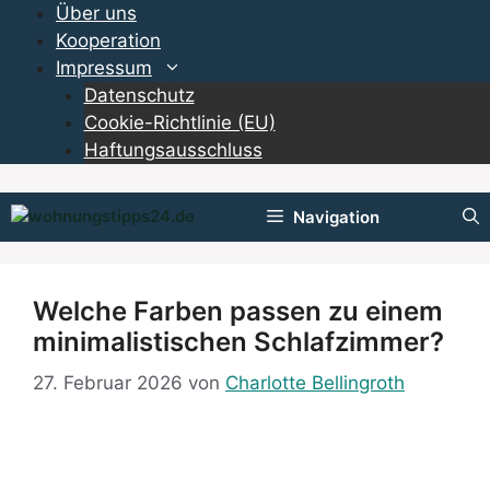
Zum
Über uns
Inhalt
Kooperation
springen
Impressum
Datenschutz
Cookie-Richtlinie (EU)
Haftungsausschluss
Navigation
Welche Farben passen zu einem
minimalistischen Schlafzimmer?
27. Februar 2026
von
Charlotte Bellingroth