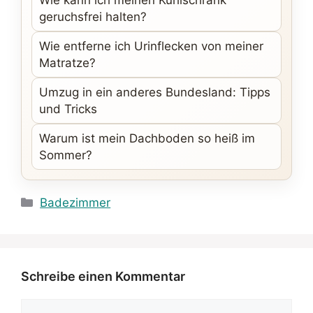
Wie kann ich meinen Kühlschrank
geruchsfrei halten?
Wie entferne ich Urinflecken von meiner
Matratze?
Umzug in ein anderes Bundesland: Tipps
und Tricks
Warum ist mein Dachboden so heiß im
Sommer?
Kategorien
Badezimmer
Schreibe einen Kommentar
Kommentar