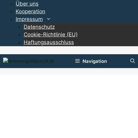
Zum
Über uns
Inhalt
Kooperation
springen
Impressum
Datenschutz
Cookie-Richtlinie (EU)
Haftungsausschluss
Navigation