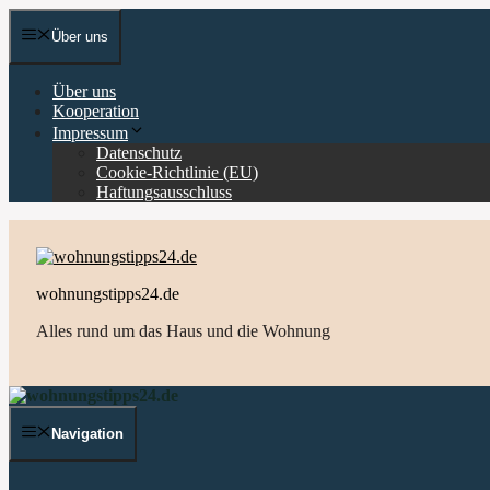
Zum
Inhalt
Über uns
springen
Über uns
Kooperation
Impressum
Datenschutz
Cookie-Richtlinie (EU)
Haftungsausschluss
wohnungstipps24.de
Alles rund um das Haus und die Wohnung
Navigation