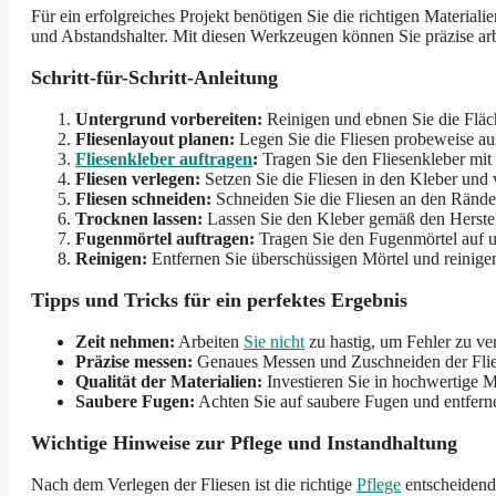
Für ein erfolgreiches Projekt benötigen Sie die richtigen Materia
und Abstandshalter. Mit diesen Werkzeugen können Sie präzise arbe
Schritt-für-Schritt-Anleitung
Untergrund vorbereiten:
Reinigen und ebnen Sie die Fläche
Fliesenlayout planen:
Legen Sie die Fliesen probeweise aus
Fliesenkleber auftragen
:
Tragen Sie den Fliesenkleber mit 
Fliesen verlegen:
Setzen Sie die Fliesen in den Kleber und
Fliesen schneiden:
Schneiden Sie die Fliesen an den Rände
Trocknen lassen:
Lassen Sie den Kleber gemäß den Herstel
Fugenmörtel auftragen:
Tragen Sie den Fugenmörtel auf u
Reinigen:
Entfernen Sie überschüssigen Mörtel und reinigen
Tipps und Tricks für ein perfektes Ergebnis
Zeit nehmen:
Arbeiten
Sie nicht
zu hastig, um Fehler zu ve
Präzise messen:
Genaues Messen und Zuschneiden der Flies
Qualität der Materialien:
Investieren Sie in hochwertige M
Saubere Fugen:
Achten Sie auf saubere Fugen und entferne
Wichtige Hinweise zur Pflege und Instandhaltung
Nach dem Verlegen der Fliesen ist die richtige
Pflege
entscheidend 