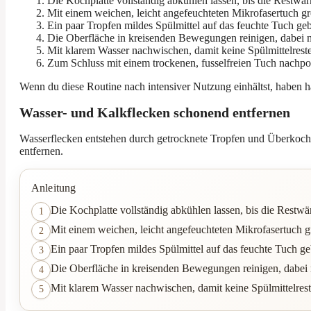
Die Kochplatte vollständig abkühlen lassen, bis die Restwä
Mit einem weichen, leicht angefeuchteten Mikrofasertuch g
Ein paar Tropfen mildes Spülmittel auf das feuchte Tuch g
Die Oberfläche in kreisenden Bewegungen reinigen, dabei ni
Mit klarem Wasser nachwischen, damit keine Spülmittelrest
Zum Schluss mit einem trockenen, fusselfreien Tuch nachpol
Wenn du diese Routine nach intensiver Nutzung einhältst, haben h
Wasser- und Kalkflecken schonend entfernen
Wasserflecken entstehen durch getrocknete Tropfen und Überkochre
entfernen.
Anleitung
Die Kochplatte vollständig abkühlen lassen, bis die Restw
1
Mit einem weichen, leicht angefeuchteten Mikrofasertuch 
2
Ein paar Tropfen mildes Spülmittel auf das feuchte Tuch g
3
Die Oberfläche in kreisenden Bewegungen reinigen, dabei n
4
Mit klarem Wasser nachwischen, damit keine Spülmittelrest
5