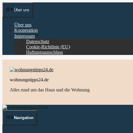
Zum
Inhalt
Über uns
springen
Über uns
Kooperation
Impressum
Datenschutz
Cookie-Richtlinie (EU)
Haftungsausschluss
wohnungstipps24.de
Alles rund um das Haus und die Wohnung
Navigation