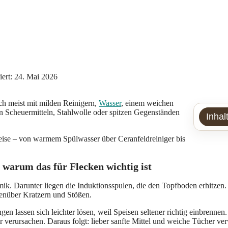
siert: 24. Mai 2026
ich meist mit milden Reinigern,
Wasser
, einem weichen
en Scheuermitteln, Stahlwolle oder spitzen Gegenständen
Inhal
eise – von warmem Spülwasser über Ceranfeldreiniger bis
 warum das für Flecken wichtig ist
ik. Darunter liegen die Induktionsspulen, die den Topfboden erhitzen. 
enüber Kratzern und Stößen.
n lassen sich leichter lösen, weil Speisen seltener richtig einbrennen.
verursachen. Daraus folgt: lieber sanfte Mittel und weiche Tücher ver