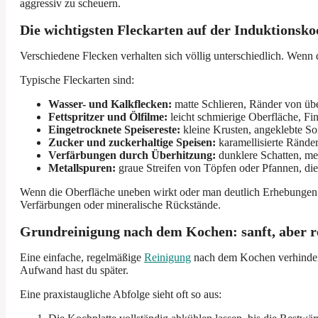
aggressiv zu scheuern.
Die wichtigsten Fleckarten auf der Induktionsk
Verschiedene Flecken verhalten sich völlig unterschiedlich. Wenn 
Typische Fleckarten sind:
Wasser- und Kalkflecken:
matte Schlieren, Ränder von übe
Fettspritzer und Ölfilme:
leicht schmierige Oberfläche, Fi
Eingetrocknete Speisereste:
kleine Krusten, angeklebte So
Zucker und zuckerhaltige Speisen:
karamellisierte Rände
Verfärbungen durch Überhitzung:
dunklere Schatten, me
Metallspuren:
graue Streifen von Töpfen oder Pfannen, di
Wenn die Oberfläche uneben wirkt oder man deutlich Erhebungen füh
Verfärbungen oder mineralische Rückstände.
Grundreinigung nach dem Kochen: sanft, aber 
Eine einfache, regelmäßige
Reinigung
nach dem Kochen verhindert,
Aufwand hast du später.
Eine praxistaugliche Abfolge sieht oft so aus: