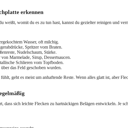
ochplatte erkennen
du weißt, womit du es zu tun hast, kannst du gezielter reinigen und ve
rgekochtem Wasser, oft milchig.
ngerabdrücke, Spritzer vom Braten.
ßenreste, Nudelschaum, Stärke.
r von Marmelade, Sirup, Dessertsaucen.
tallische Schlieren vom Topfboden.
e über das Feld geschoben wurden.
lt, geht es meist um anhaftende Reste. Wenn alles glatt ist, aber Fleck
regelmäßig
 dass sich leichte Flecken zu hartnäckigen Belägen entwickeln. Je sc