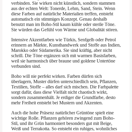
verbinden. Sie wirken nicht künstlich, sondern stammen
aus der echten Welt: Tonerde, Lehm, Sand, Stein. Wenn
diese Farben auf natürliche Materialien treffen, entsteht
automatisch ein stimmiges Konzept. Genau deshalb
benutzt man im Boho-Stil kaum kühle oder sterile Töne.
Sie würden das Gefühl von Wärme und Globalität stören.
Intensive Akzentfarben wie Türkis, Senfgelb oder Petrol
erinnern an Märkte, Kunsthandwerk und Stoffe aus Indien,
Marokko oder Südamerika. Sie sind kräftig, aber nicht
schrill. Die Töne ergänzen sich mit warmen Basisfarben,
weil sie harmonisch über braune und goldene Untertöne
verbunden sind.
Boho will nie perfekt wirken. Farben dürfen sich
überlagern, Muster dürfen unterschiedlich sein, Pflanzen,
Textilien, Stoffe – alles darf sich mischen. Die Farbpalette
sorgt dafür, dass diese Vielfalt nicht chaotisch wirkt,
sondern zusammenhält. Je erdiger die Grundfarbe, desto
mehr Freiheit entsteht bei Mustern und Akzenten.
Auch die hohe Präsenz natürlicher Grüntöne spielt eine
wichtige Rolle. Pflanzen gehören zwingend zum Boho-
Stil, und ihr Grün harmoniert besonders gut mit Beige,
Weiß und Terrakotta. So entsteht ein ruhiges, wohnliches