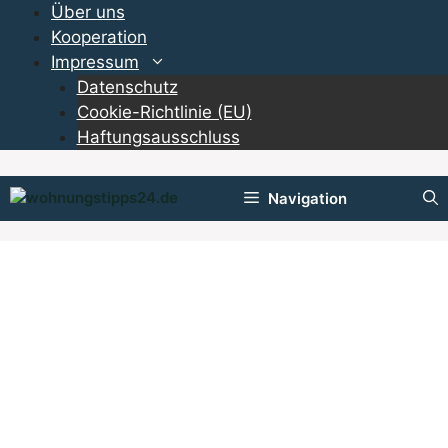
Zum
Über uns
Inhalt
Kooperation
springen
Impressum
Datenschutz
Cookie-Richtlinie (EU)
Haftungsausschluss
Navigation