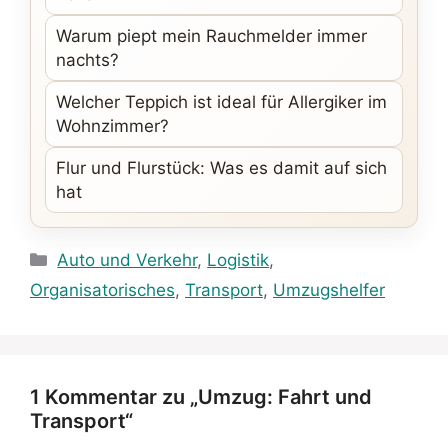
Warum piept mein Rauchmelder immer
nachts?
Welcher Teppich ist ideal für Allergiker im
Wohnzimmer?
Flur und Flurstück: Was es damit auf sich
hat
Kategorien
Auto und Verkehr
,
Logistik
,
Organisatorisches
,
Transport
,
Umzugshelfer
1 Kommentar zu „Umzug: Fahrt und
Transport“