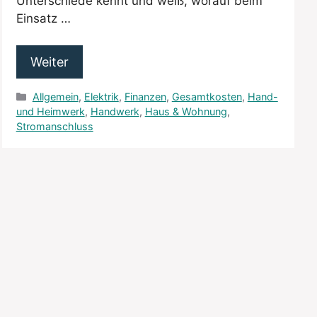
Unterschiede kennt und weiß, worauf beim
Einsatz …
Weiter
Kategorien
Allgemein
,
Elektrik
,
Finanzen
,
Gesamtkosten
,
Hand-
und Heimwerk
,
Handwerk
,
Haus & Wohnung
,
Stromanschluss