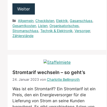
Weiter
Kategorien
Allgemein
,
Checklisten
,
Elektrik
,
Gasanschluss
,
Gesamtkosten
,
Listen
,
Organisatorisches
,
Stromanschluss
,
Technik & Elektronik
,
Versorger
,
Zählerstände
Stromtarif wechseln – so geht’s
24. Januar 2023
von
Charlotte Bellingroth
Was ist ein Stromtarif? Ein Stromtarif ist ein
Preis, den ein Energieversorger für die
Lieferung von Strom an seine Kunden
berechnet. Es gibt verschiedene Arten von