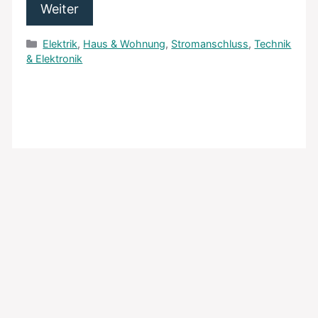
Weiter
Kategorien
Elektrik
,
Haus & Wohnung
,
Stromanschluss
,
Technik
& Elektronik