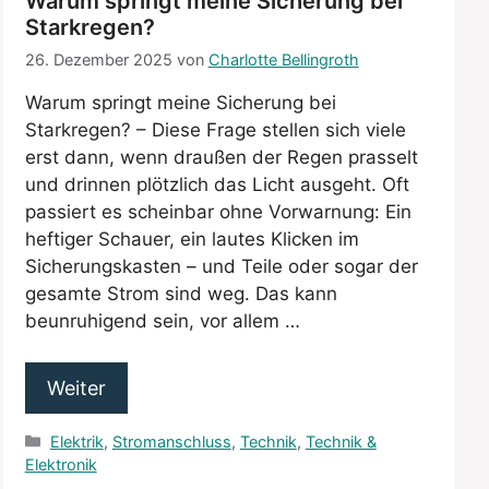
Warum springt meine Sicherung bei
Starkregen?
26. Dezember 2025
von
Charlotte Bellingroth
Warum springt meine Sicherung bei
Starkregen? – Diese Frage stellen sich viele
erst dann, wenn draußen der Regen prasselt
und drinnen plötzlich das Licht ausgeht. Oft
passiert es scheinbar ohne Vorwarnung: Ein
heftiger Schauer, ein lautes Klicken im
Sicherungskasten – und Teile oder sogar der
gesamte Strom sind weg. Das kann
beunruhigend sein, vor allem …
Weiter
Kategorien
Elektrik
,
Stromanschluss
,
Technik
,
Technik &
Elektronik